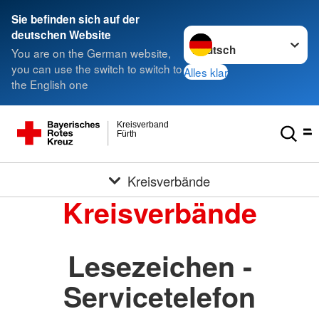
Sie befinden sich auf der
Sprache wechseln zu
deutschen Website
You are on the German website,
you can use the switch to switch to
Alles klar
the English one
Kreisverband
Fürth
Kreisverbände
Kreisverbände
Lesezeichen -
Servicetelefon