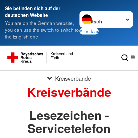
Sie befinden sich auf der
Sprache wechseln zu
deutschen Website
You are on the German website,
you can use the switch to switch to
Alles klar
the English one
Kreisverband
Fürth
Kreisverbände
Kreisverbände
Lesezeichen -
Servicetelefon