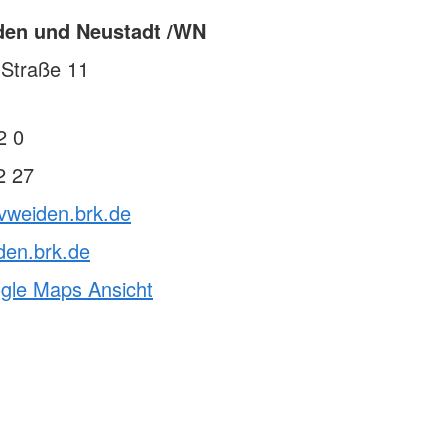
den und Neustadt /WN
-Straße 11
2 0
2 27
vweiden.brk.de
den.brk.de
ogle Maps Ansicht