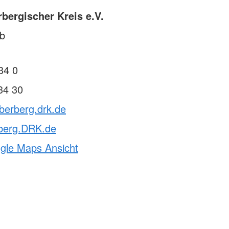
bergischer Kreis e.V.
1b
34 0
34 30
berberg.drk.de
berg.DRK.de
ogle Maps Ansicht