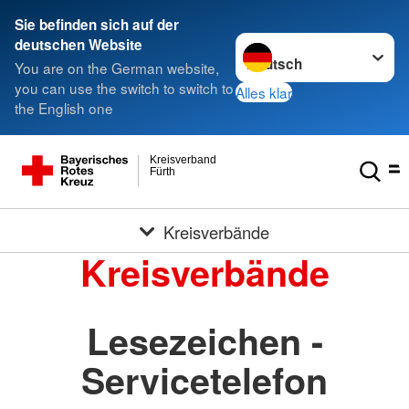
Sie befinden sich auf der
Sprache wechseln zu
deutschen Website
You are on the German website,
you can use the switch to switch to
Alles klar
the English one
Kreisverband
Fürth
Kreisverbände
Kreisverbände
Lesezeichen -
Servicetelefon