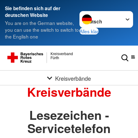
Sie befinden sich auf der
Sprache wechseln zu
deutschen Website
You are on the German website,
you can use the switch to switch to
Alles klar
the English one
Kreisverband
Fürth
Kreisverbände
Kreisverbände
Lesezeichen -
Servicetelefon