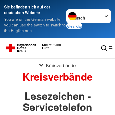
Sie befinden sich auf der
Sprache wechseln zu
deutschen Website
You are on the German website,
you can use the switch to switch to
Alles klar
the English one
Kreisverband
Fürth
Kreisverbände
Kreisverbände
Lesezeichen -
Servicetelefon