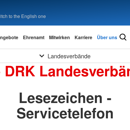
tch to the English one
ngebote
Ehrenamt
Mitwirken
Karriere
Über uns
Landesverbände
e DRK Landesverbä
Lesezeichen -
Servicetelefon