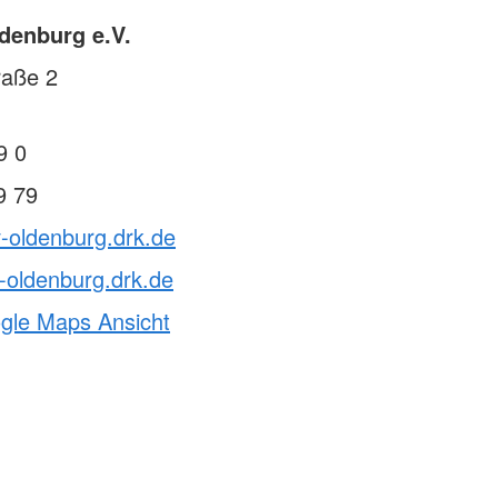
denburg e.V.
raße 2
9 0
9 79
v-oldenburg.drk.de
-oldenburg.drk.de
ogle Maps Ansicht