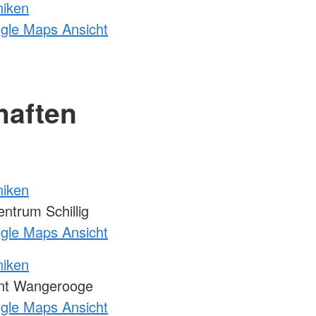
niken
ogle Maps Ansicht
haften
niken
trum Schillig
ogle Maps Ansicht
niken
unt Wangerooge
ogle Maps Ansicht