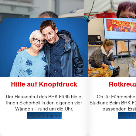
Hilfe auf Knopfdruck
Rotkreu
Der Hausnotruf des BRK Fürth bietet
Ob für Führerschei
Ihnen Sicherheit in den eigenen vier
Studium: Beim BRK Fü
Wänden – rund um die Uhr.
passenden Erste
Jetzt informieren
Jetzt bu