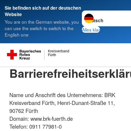
Sie befinden sich auf der deutschen
Sprache wechseln zu
Website
You are on the German website, you
can use the switch to switch to the
Alles klar
English one
Kreisverband
Fürth
Barrierefreiheitserklä
Name und Anschrift des Unternehmens: BRK
Kreisverband Fürth, Henri-Dunant-Straße 11,
90762 Fürth
Domain: www.brk-fuerth.de
Telefon: 0911 77981-0