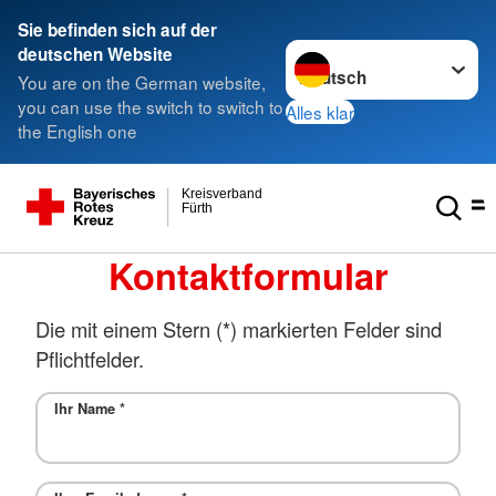
Sie befinden sich auf der
Sprache wechseln zu
deutschen Website
You are on the German website,
you can use the switch to switch to
Alles klar
the English one
Kreisverband
Fürth
Kontaktformular
Die mit einem Stern (*) markierten Felder sind
Pflichtfelder.
Ihr Name
*