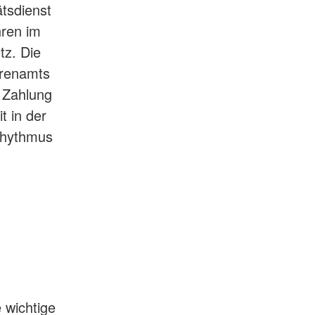
ätsdienst
hren im
tz. Die
hrenamts
n Zahlung
t in der
srhythmus
 wichtige