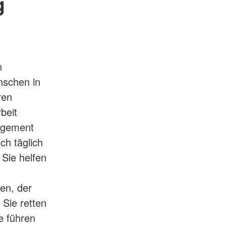
g
n
nschen in
ren
beit
gagement
ch täglich
 Sie helfen
en, der
 Sie retten
e führen