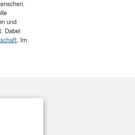
 Menschen.
lle
gen und
t. Dabei
schaft
. Im