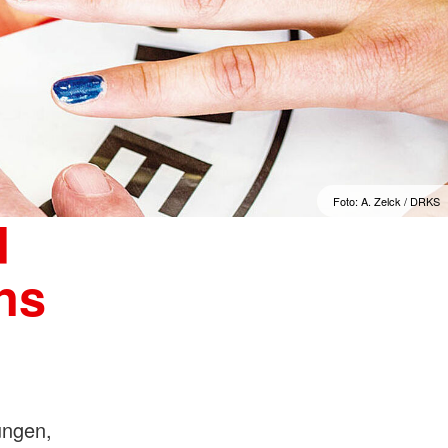
Foto: A. Zelck / DRKS
d
ns
ungen,