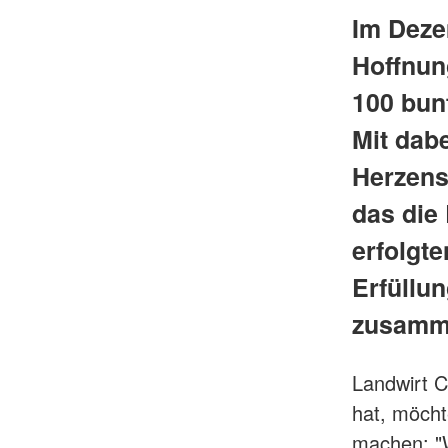
Im Deze
Hoffnun
100 bun
Mit dab
Herzens
das die 
erfolgt
Erfüllu
zusamm
Landwirt C
hat, möcht
machen: "