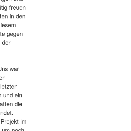
tig freuen
ten in den
diesem
rte gegen
 der
g
Uns war
zen
letzten
n und ein
atten die
ndet.
Projekt im
t, um noch