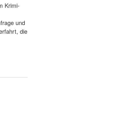
m Krimi-
nfrage und
rfahrt, die