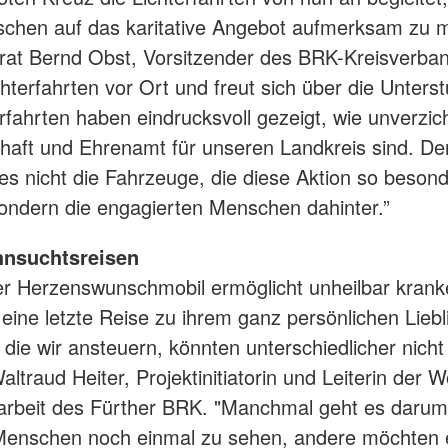
chen auf das karitative Angebot aufmerksam zu
at Bernd Obst, Vorsitzender des BRK-Kreisverba
chterfahrten vor Ort und freut sich über die Unters
erfahrten haben eindrucksvoll gezeigt, wie unverzic
haft und Ehrenamt für unseren Landkreis sind. D
es nicht die Fahrzeuge, die diese Aktion so beson
ndern die engagierten Menschen dahinter.”
hnsuchtsreisen
r Herzenswunschmobil ermöglicht unheilbar krank
ine letzte Reise zu ihrem ganz persönlichen Liebl
 die wir ansteuern, könnten unterschiedlicher nicht 
altraud Heiter, Projektinitiatorin und Leiterin der W
arbeit des Fürther BRK. "Manchmal geht es darum
Menschen noch einmal zu sehen, andere möchten e