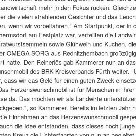
Landwirtschaft mehr in den Fokus rücken. Gleichzei
ber die vielen strahlenden Gesichter und das Leuch
n, wenn wir vorbeifahren." Am Startpunkt, der in 
lhermsdorf am Festplatz war, verteilten die Landwi
ratwurstsemmeln sowie Glühwein und Kuchen, die
ler OMEGA SORG aus Rednitzhembach großzügi
rt hatte. Den Reinerlös gab Kammerer nun an das
nschmobil des BRK-Kreisverbands Fürth weiter. "
ar, dass wir das Geld für einen guten Zweck einset
as Herzenswunschmobil ist für Menschen in ihrer 
e da. Das möchten wir als Landwirte unterstütze
ckgeben.", so Kammerer. Bereits im letzten Jahr h
 die Einnahmen an das Herzenswunschmobil gespe
auch die Idee entstanden, dass dieses noch junge 
oten Kreuz die Lichterfahrten von nun an begleite