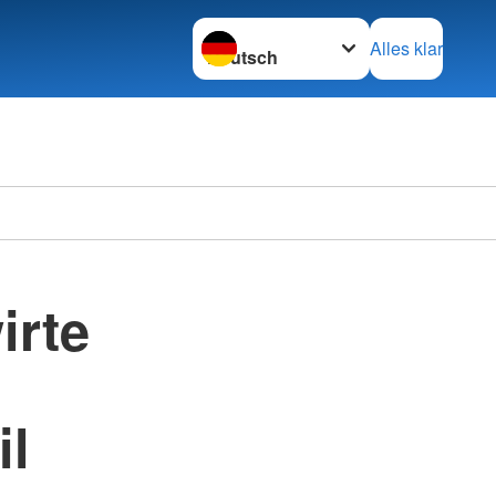
Sprache wechseln zu
Alles klar
irte
l