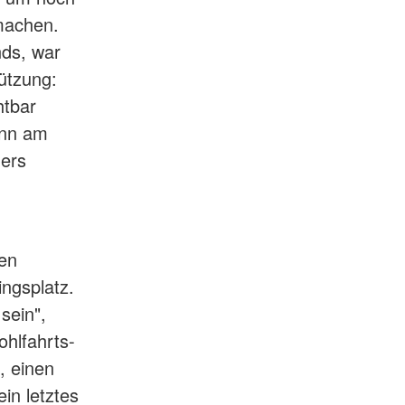
 machen.
nds, war
tützung:
htbar
enn am
ders
en
ingsplatz.
sein",
ohlfahrts-
, einen
in letztes