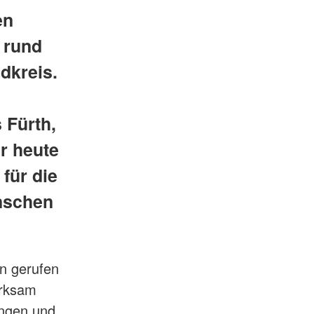
en
 rund
dkreis.
 Fürth,
er heute
für die
nschen
en gerufen
erksam
ngen und