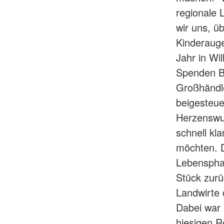
regionale 
wir uns, ü
Kinderauge
Jahr in Wi
Spenden B
Großhänd
beigesteue
Herzenswu
schnell kl
möchten. D
Lebensphas
Stück zurü
Landwirte
Dabei war 
hiesigen R