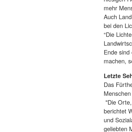
mehr Mens
Auch Landr
bei den Li
“Die Licht
Landwirtsc
Ende sind 
machen, so
Letzte Se
Das Fürthe
Menschen e
"Die Orte,
berichtet W
und Sozial
geliebten 