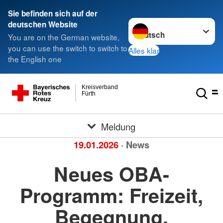
Sie befinden sich auf der
Sprache wechseln zu
deutschen Website
You are on the German website,
you can use the switch to switch to
Alles klar
the English one
Kreisverband
Fürth
Meldung
19.01.2026
· News
Neues OBA-
Programm: Freizeit,
Begegnung,