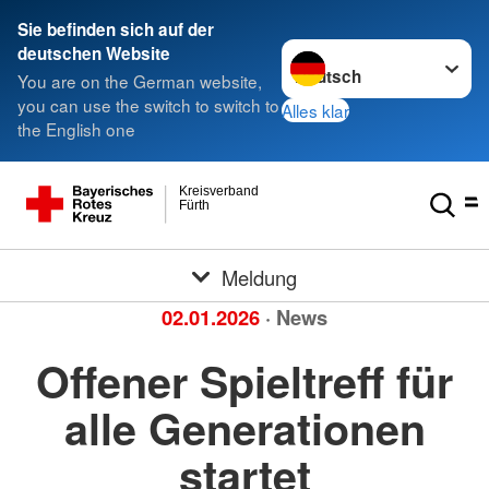
Sie befinden sich auf der
Sprache wechseln zu
deutschen Website
You are on the German website,
you can use the switch to switch to
Alles klar
the English one
Kreisverband
Fürth
Meldung
02.01.2026
· News
Offener Spieltreff für
alle Generationen
startet