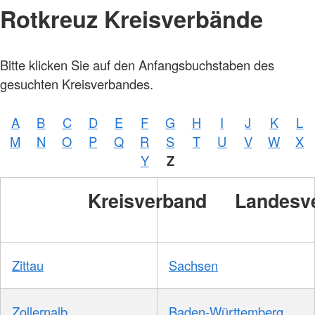
Rotkreuz Kreisverbände
Bitte klicken Sie auf den Anfangsbuchstaben des
gesuchten Kreisverbandes.
A
B
C
D
E
F
G
H
I
J
K
L
M
N
O
P
Q
R
S
T
U
V
W
X
Y
Z
Kreisverband
Landesv
Zittau
Sachsen
Zollernalb
Baden-Württemberg