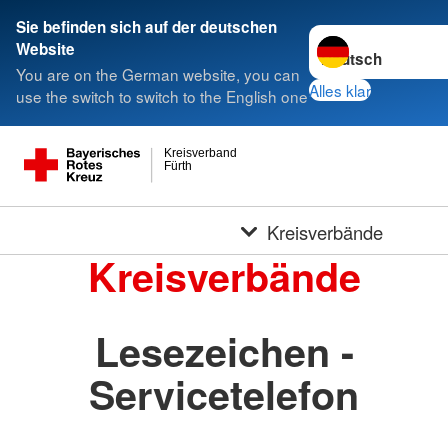
Sie befinden sich auf der deutschen
Sprache wechseln 
Website
You are on the German website, you can
Alles klar
use the switch to switch to the English one
Kreisverband
Fürth
Kreisverbände
Kreisverbände
Lesezeichen -
Servicetelefon