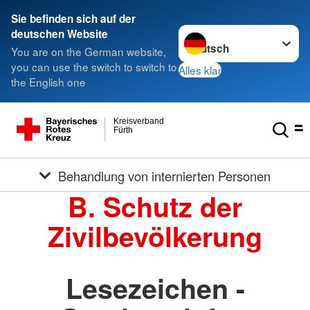
Sie befinden sich auf der
Sprache wechseln zu
deutschen Website
You are on the German website,
you can use the switch to switch to
Alles klar
the English one
Kreisverband
Fürth
Behandlung von internierten Personen
B. Schutz der
Zivilbevölkerung
Lesezeichen -