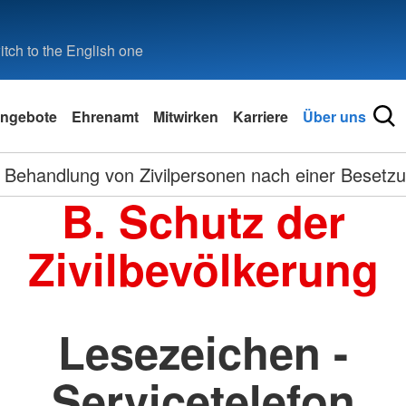
tch to the English one
ngebote
Ehrenamt
Mitwirken
Karriere
Über uns
Behandlung von Zivilpersonen nach einer Besetz
B. Schutz der
Zivilbevölkerung
Lesezeichen -
Servicetelefon