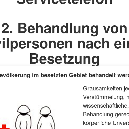
2. Behandlung von
vilpersonen nach ei
Besetzung
bevölkerung im besetzten Gebiet behandelt we
Grausamkeiten jed
Verstümmelung, m
wissenschaftliche,
Behandlung gerecht
körperliche Unvers