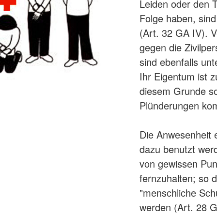
Leiden oder den T
Folge haben, sind
(Art. 32 GA IV).
gegen die Zivilpe
sind ebenfalls unt
Ihr Eigentum ist 
diesem Grunde sol
Plünderungen kom
Die Anwesenheit ei
dazu benutzt we
von gewissen Pun
fernzuhalten; so d
"menschliche Schu
werden (Art. 28 GA