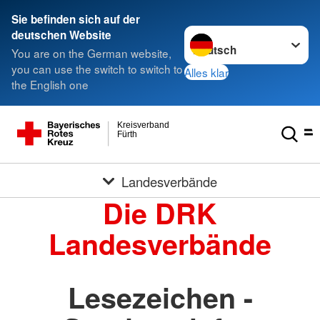
Sie befinden sich auf der
Sprache wechseln zu
deutschen Website
You are on the German website,
you can use the switch to switch to
Alles klar
the English one
Kreisverband
Fürth
Landesverbände
Die DRK
Landesverbände
Lesezeichen -