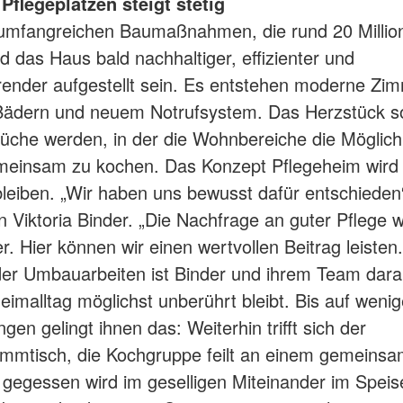
Pflegeplätzen steigt stetig
 umfangreichen Baumaßnahmen, die rund 20 Millio
rd das Haus bald nachhaltiger, effizienter und
ender aufgestellt sein. Es entstehen moderne Zim
ädern und neuem Notrufsystem. Das Herzstück so
che werden, in der die Wohnbereiche die Möglich
einsam zu kochen. Das Konzept Pflegeheim wird 
leiben. „Wir haben uns bewusst dafür entschieden“
in Viktoria Binder. „Die Nachfrage an guter Pflege 
er. Hier können wir einen wertvollen Beitrag leiste
er Umbauarbeiten ist Binder und ihrem Team dara
eimalltag möglichst unberührt bleibt. Bis auf weni
en gelingt ihnen das: Weiterhin trifft sich der
mmtisch, die Kochgruppe feilt an einem gemeins
gegessen wird im geselligen Miteinander im Speis