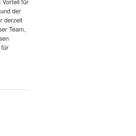
Vorteil für
 und der
 derzeit
ser Team,
esen
 für