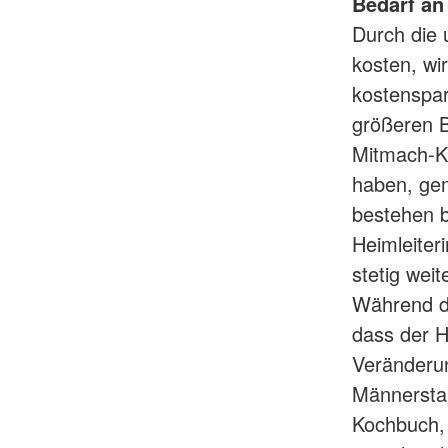
Bedarf an 
Durch die
kosten, wi
kostenspar
größeren B
Mitmach-Kü
haben, gem
bestehen b
Heimleiter
stetig weit
Während d
dass der H
Veränderung
Männersta
Kochbuch, 