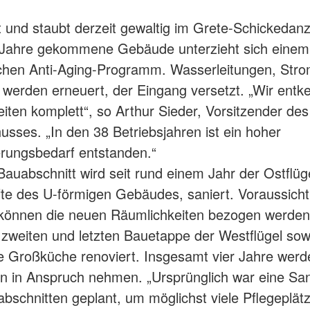
t und staubt derzeit gewaltig im Grete-Schickedan
e Jahre gekommene Gebäude unterzieht sich einem
chen Anti-Aging-Programm. Wasserleitungen, Str
werden erneuert, der Eingang versetzt. „Wir entk
iten komplett“, so Arthur Sieder, Vorsitzender des
sses. „In den 38 Betriebsjahren ist ein hoher
rungsbedarf entstanden.“
Bauabschnitt wird seit rund einem Jahr der Ostflüge
fte des U-förmigen Gebäudes, saniert. Voraussicht
 können die neuen Räumlichkeiten bezogen werde
r zweiten und letzten Bauetappe der Westflügel sow
 Großküche renoviert. Insgesamt vier Jahre werd
n in Anspruch nehmen. „Ursprünglich war eine San
abschnitten geplant, um möglichst viele Pflegeplät