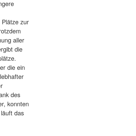
ängere
Plätze zur
trotzdem
ung aller
rgibt die
plätze.
r die ein
lebhafter
er
dank des
r, konnten
läuft das