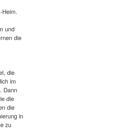
z-Heim.
om und
ernen die
l, die
lich im
n. Dann
ie die
en die
ierung in
ze zu