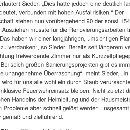
erläutert Sieder. „Dies hätte jedoch eine deutlich l
deutet, verbunden mit hohen Ausfallrisiken.“ Der
haft stehen nun vorübergehend 90 der sonst 154 
 Ausziehen musste für die Renovierungsarbeiten 
Das haben wir einer langjährigen, umsichtigen Plan
 zu verdanken“, so Sieder. Bereits seit längerem ve
htung freiwerdende Zimmer nur als Kurzzeitpflege
Bei solch großen Sanierungsprojekten gibt es imme
e unangenehme Überraschung“, meint Sieder. „In 
 wird für uns alle wohl ein durch Staub verursacht
inklusive Feuerwehreinsatz bleiben. Nicht zuletzt 
hen Handelns der Heimleitung und der Hausmeiste
n Probleme aber schnell gelöst werden. Insgesamt 
angemäß und zielführend.“