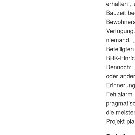
erhalten“, 
Bauzeit be
Bewohnersc
Verfügung.
niemand. „
Beteiligten
BRK-Einric
Dennoch: „
oder ander
Erinnerung
Fehlalarm 
pragmatisc
die meiste
Projekt pl