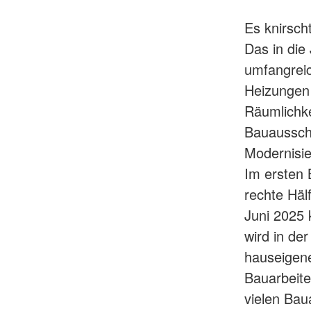
Es knirsch
Das in di
umfangrei
Heizungen 
Räumlichke
Bauausschu
Modernisie
Im ersten 
rechte Häl
Juni 2025
wird in de
hauseigene
Bauarbeite
vielen Bau