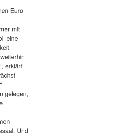
nen Euro
mer mit
ll eine
keit
weiterhin
, erklärt
wächst
n.“
n gelegen,
ge
amen
esaal. Und