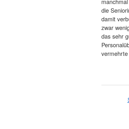
manchmal br
die Senior
damit verb
zwar weni
das sehr gu
Personalüb
vermehrte 