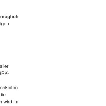
 möglich
migen
n
aller
 BRK-
e
ichkeiten
die
n wird im