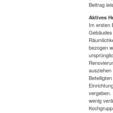
Beitrag lei
Aktives H
Im ersten 
Gebäudes s
Räumlichk
bezogen we
ursprüngli
Renovier
ausziehen 
Beteiligten
Einrichtun
vergeben. 
wenig verä
Kochgrupp