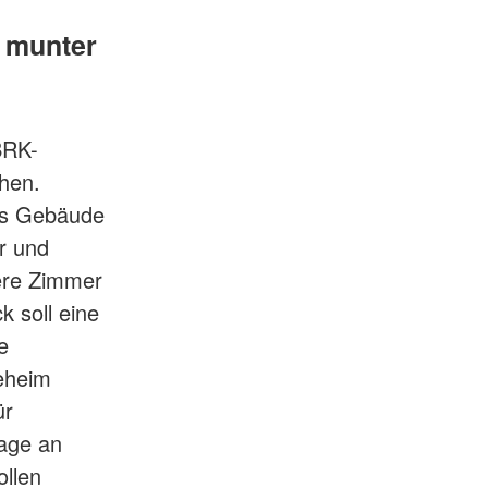
n munter
BRK-
hen.
as Gebäude
er und
ere Zimmer
 soll eine
e
eheim
ür
rage an
ollen