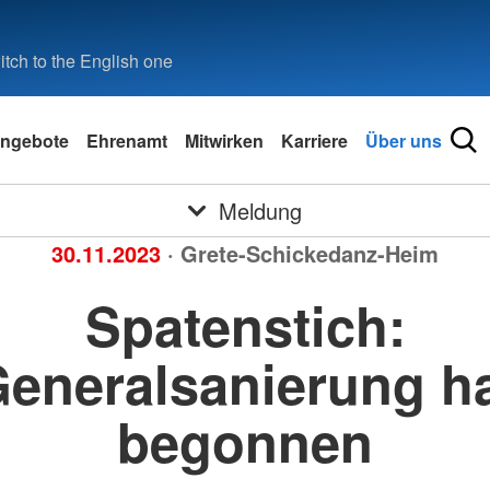
tch to the English one
ngebote
Ehrenamt
Mitwirken
Karriere
Über uns
Meldung
30.11.2023
· Grete-Schickedanz-Heim
Spatenstich:
eneralsanierung h
begonnen