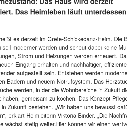
ezustand: Das Haus wird derzeit
iert. Das Heimleben läuft unterdesse
 heißt es derzeit im Grete-Schickedanz-Heim. Die 
g soll moderner werden und scheut dabei keine Mü
tungen, Strom und Heizungen werden erneuert. D
 neuen Eingang erhalten und nachhaltiger, effizient
ender aufgestellt sein. Entstehen werden modern
en Bädern und neuem Notrufsystem. Das Herzstück
che werden, in der die Wohnbereiche in Zukuft di
it haben, gemeisam zu kochen. Das Konzept Pfleg
h in Zukunft bestehen. „Wir haben uns bewusst daf
“, erklärt Heimleiterin Viktoria Binder. „Die Nachf
ge wächst stetig weiter.Hier können wir einen wertv