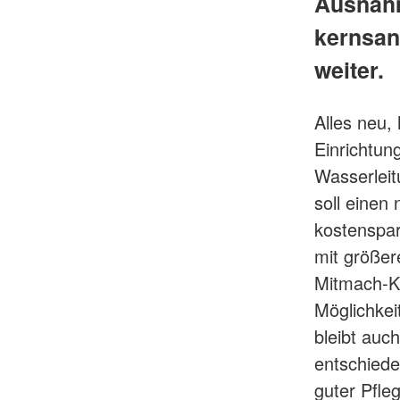
Ausnahm
kernsan
weiter.
Alles neu,
Einrichtun
Wasserlei
soll einen
kostenspar
mit größer
Mitmach-Kü
Möglichke
bleibt auc
entschieden
guter Pfle