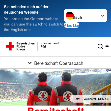
Sie befinden sich auf der
Sprache wechseln zu
deutschen Website
You are on the German website,
you can use the switch to switch to
Alles klar
the English one
Kreisverband
Fürth
Bereitschaft Oberasbach
Foto: F. Weingardt / DRK e.V.
Bereitschaft