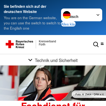
Sie befinden sich auf der
Sprache wechseln zu
deutschen Website
You are on the German website,
you can use the switch to switch to
Alles klar
the English one
Kreisverband
Fürth
Technik und Sicherheit
Foto: A. Zelck / DRK e.V.
Fachdienst für