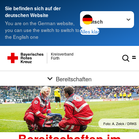
Sie befinden sich auf der
Sprache wechseln zu
deutschen Website
You are on the German website,
you can use the switch to switch to
Alles klar
the English one
Kreisverband
Fürth
Bereitschaften
Foto: A. Zelck / DRKS
Bereitschaften im