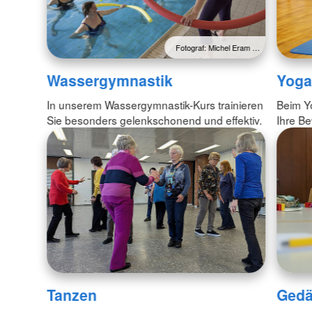
Fotograf: Michel Eram …
Wassergymnastik
Yoga
In unserem Wassergymnastik-Kurs trainieren
Beim Yo
Sie besonders gelenkschonend und effektiv.
Ihre Be
Tanzen
Gedä