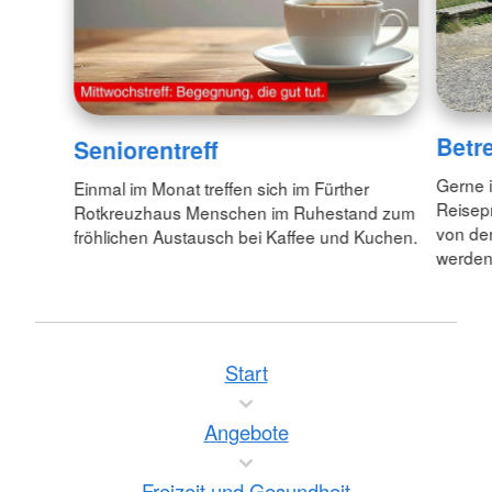
Betr
Seniorentreff
Gerne i
Einmal im Monat treffen sich im Fürther
Reisep
Rotkreuzhaus Menschen im Ruhestand zum
von de
fröhlichen Austausch bei Kaffee und Kuchen.
werden
Start
Angebote
Freizeit und Gesundheit