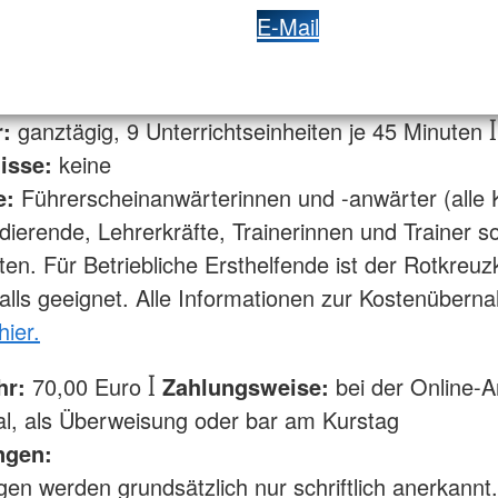
E-Mail
:
ganztägig, 9 Unterrichtseinheiten je 45 Minuten ꟾ
isse:
keine
e:
Führerscheinanwärterinnen und -anwärter (alle 
dierende, Lehrerkräfte, Trainerinnen und Trainer so
rten. Für Betriebliche Ersthelfende ist der Rotkreuz
falls geeignet. Alle Informationen zur Kostenüber
hier.
hr:
70,00 Euro ꟾ
Zahlungsweise:
bei der Online-
l, als Überweisung oder bar am Kurstag
ngen:
gen werden grundsätzlich nur schriftlich anerkannt.