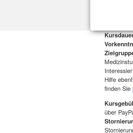
Kursdauer
Vorkenntn
Zielgrupp
Medizinstu
Interessie
Hilfe eben
finden Sie
Kursgebü
über PayPa
Stornieru
Stornierun