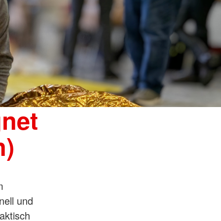
gnet
n)
m
nell und
aktisch