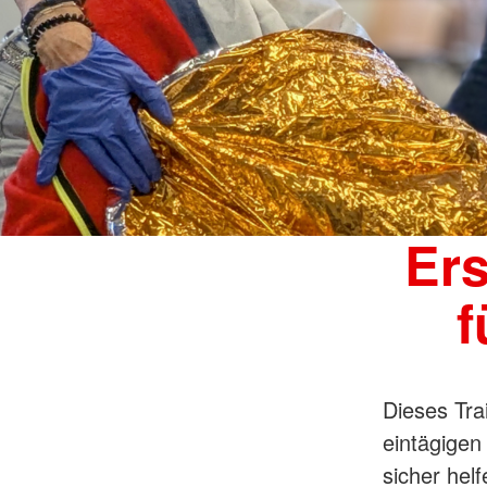
Ers
f
Dieses Tra
eintägigen
sicher hel